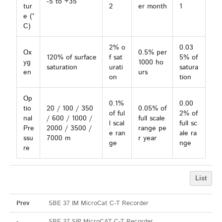
-5 to +35
tur
2
er month
1
e (°
C)
2% o
0.03
Ox
0.5% per
120% of surface
f sat
5% of
yg
1000 ho
saturation
urati
satura
en
urs
on
tion
Op
0.1%
0.00
tio
20 / 100 / 350
0.05% of
of ful
2% of
nal
/ 600 / 1000 /
full scale
l scal
full sc
Pre
2000 / 3500 /
range pe
e ran
ale ra
ssu
7000 m
r year
ge
nge
re
List
Prev
SBE 37 IM MicroCat C-T Recorder
-
SBE 37 SIP MicroCAT C-T Recorder