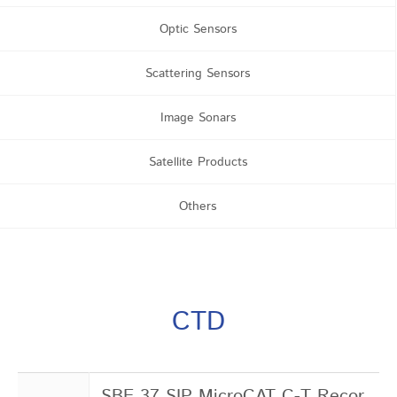
Optic Sensors
Scattering Sensors
Image Sonars
Satellite Products
Others
CTD
SBE 37 SIP MicroCAT C-T Recor