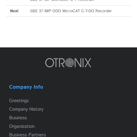
Next
SBE 37 IMP ODO MicroCAT C-T-DO Recorder
Company Info
Greetings
Company History
Business
Organization
Business Partners