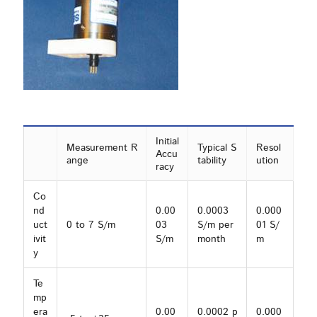
Initial
Measurement R
Typical S
Resol
Accu
ange
tability
ution
racy
Co
nd
0.00
0.0003
0.000
uct
0 to 7 S/m
03
S/m per
01 S/
ivit
S/m
month
m
y
Te
mp
era
0.00
0.0002 p
0.000