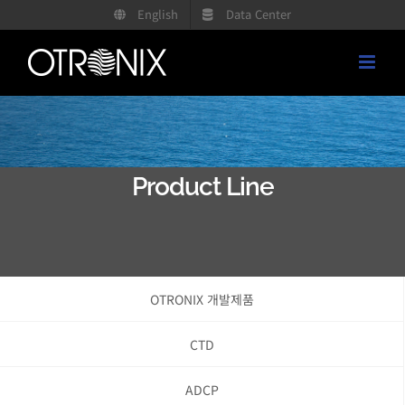
콘
English
Data Center
텐
츠
로
건
너
뛰
Product Line
기
OTRONIX 개발제품
CTD
ADCP