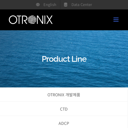
콘
English
Data Center
텐
츠
로
건
너
뛰
Product Line
기
OTRONIX 개발제품
CTD
ADCP