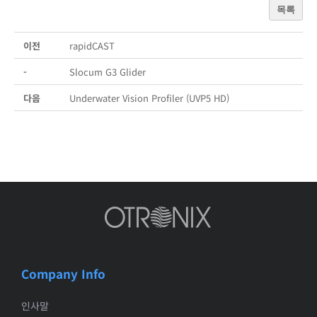
목록
이전
rapidCAST
-
Slocum G3 Glider
다음
Underwater Vision Profiler (UVP5 HD)
Company Info
인사말