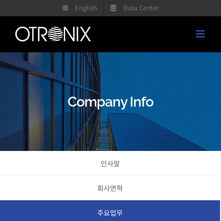
콘
English
Data Center
텐
츠
로
건
너
뛰
Company Info
기
인사말
회사연혁
주요업무