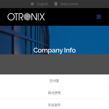
콘
English
Data Center
텐
츠
로
건
너
뛰
Company Info
기
인사말
회사연혁
주요업무