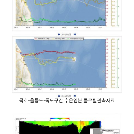
묵호-울릉도-독도구간 수온염분,클로필관측자료