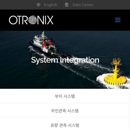
콘
English
Data Center
텐
츠
로
건
너
뛰
System Integration
기
부이 시스템
무인관측 시스템
유량 관측 시스템