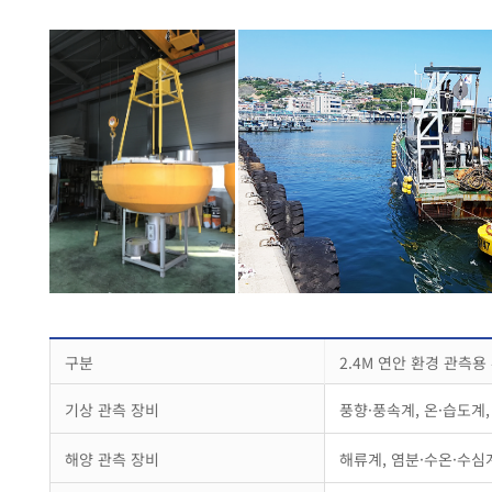
구분
2.4M 연안 환경 관측용
기상 관측 장비
풍향·풍속계, 온·습도계,
해양 관측 장비
해류계, 염분·수온·수심