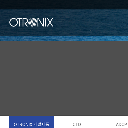
콘
텐
츠
로
건
너
뛰
기
OTRONIX 개발제품
CTD
ADCP