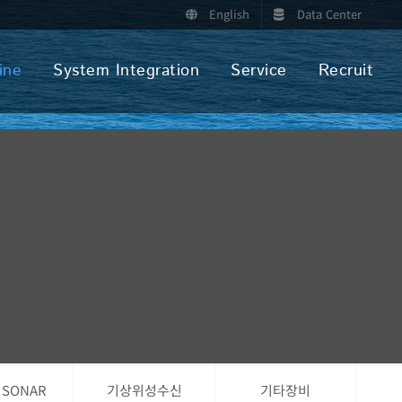
English
Data Center
ine
System Integration
Service
Recruit
 SONAR
기상위성수신
기타장비