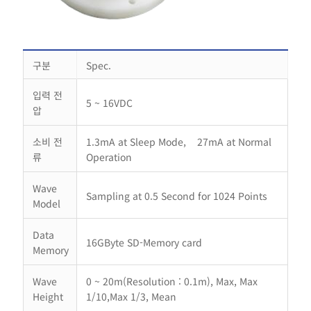
구분
Spec.
입력 전
5 ~ 16VDC
압
소비 전
1.3mA at Sleep Mode, 27mA at Normal
류
Operation
Wave
Sampling at 0.5 Second for 1024 Points
Model
Data
16GByte SD-Memory card
Memory
Wave
0 ~ 20m(Resolution : 0.1m), Max, Max
Height
1/10,Max 1/3, Mean