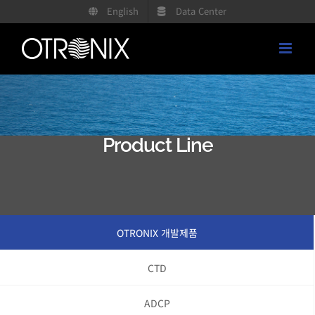
콘
English
Data Center
텐
츠
로
건
너
뛰
Product Line
기
OTRONIX 개발제품
CTD
ADCP