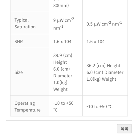
800nm)
-2
Typical
9 µW cm
-2
-1
0.5 µW cm
nm
-1
Saturation
nm
SNR
1.6 x 104
1.6 x 104
39.9 (cm)
Height
36.2 (cm) Height
6.0 (cm)
Size
6.0 (cm) Diameter
Diameter
1.0(kg) Weight
1.0(kg)
Weight
Operating
-10 to +50
-10 to +50 °C
Temperature
°C
목록