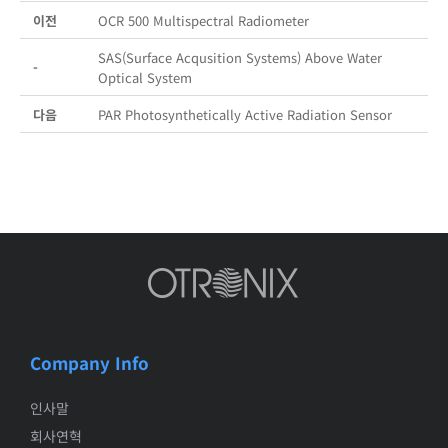
이전
OCR 500 Multispectral Radiometer
SAS(Surface Acqusition Systems) Above Water
-
Optical System
다음
PAR Photosynthetically Active Radiation Sensor
Company Info
인사말
회사연혁