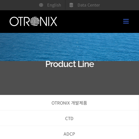
콘
English
Data Center
텐
츠
로
건
너
뛰
Product Line
기
OTRONIX 개발제품
CTD
ADCP