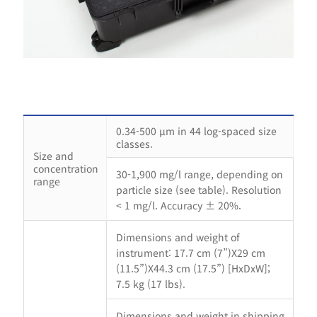
0.34-500 µm in 44 log-spaced size
classes.
Size and
concentration
30-1,900 mg/l range, depending on
range
particle size (see table). Resolution
< 1 mg/l. Accuracy ± 20%.
Dimensions and weight of
instrument: 17.7 cm (7”)X29 cm
(11.5”)X44.3 cm (17.5”) [HxDxW];
7.5 kg (17 lbs).
Dimensions and weight in shipping