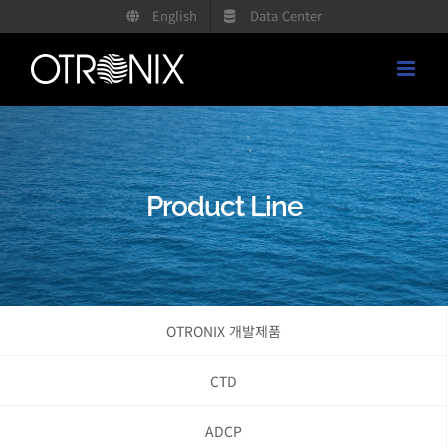
콘
English
Data Center
텐
츠
로
건
너
뛰
Product Line
기
OTRONIX 개발제품
CTD
ADCP